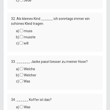
c)
Jede
32. Als kleines Kind ______ ich sonntags immer ein
schönes Kleid tragen.
a)
muss
b)
musste
c)
will
33. _______ Jacke passt besser zu meiner Hose?
a)
Welche
b)
Welcher
c)
Was
34. ______ Koffer ist das?
a)
Was