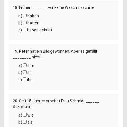
18. Früher _______ wir keine Waschmaschine.
a)
haben
b)
hatten
c)
haben gehabt
19. Peter hat ein Bild gewonnen. Aber es gefällt
________ nicht.
a)
ihm
b)
ihr
c)
ihn
20. Seit 15 Jahren arbeitet Frau Schmidt ______
Sekretärin.
a)
wie
b)
als