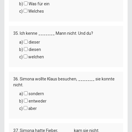
b)
Was für ein
c)
Welches
35. Ich kenne _______ Mann nicht. Und du?
a)
dieser
b)
diesen
c)
welchen
36. Simona wollte Klaus besuchen, _______ sie konnte
nicht.
a)
sondern
b)
entweder
c)
aber
37. Simona hatte Fieber, ______ kam sie nicht.