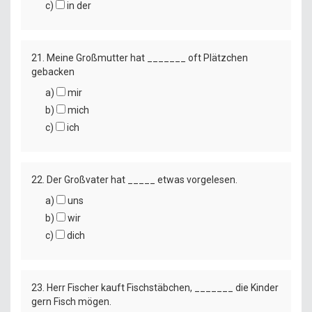
c)
in der
21. Meine Großmutter hat _______ oft Plätzchen
gebacken
a)
mir
b)
mich
c)
ich
22. Der Großvater hat _____ etwas vorgelesen.
a)
uns
b)
wir
c)
dich
23. Herr Fischer kauft Fischstäbchen, _______ die Kinder
gern Fisch mögen.