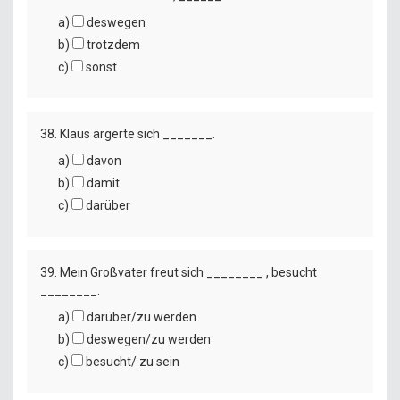
a)
deswegen
b)
trotzdem
c)
sonst
38. Klaus ärgerte sich _______.
a)
davon
b)
damit
c)
darüber
39. Mein Großvater freut sich ________ , besucht
________.
a)
darüber/zu werden
b)
deswegen/zu werden
c)
besucht/ zu sein