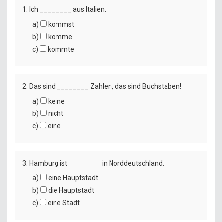
1. Ich ________ aus Italien.
a)
kommst
b)
komme
c)
kommte
2. Das sind ________ Zahlen, das sind Buchstaben!
a)
keine
b)
nicht
c)
eine
3. Hamburg ist ________ in Norddeutschland.
a)
eine Hauptstadt
b)
die Hauptstadt
c)
eine Stadt