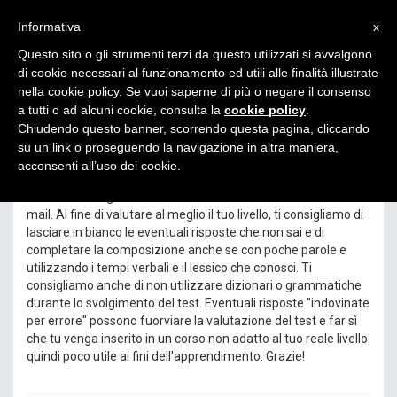
Toggl
Informativa
x
naviga
Questo sito o gli strumenti terzi da questo utilizzati si avvalgono
di cookie necessari al funzionamento ed utili alle finalità illustrate
nella cookie policy. Se vuoi saperne di più o negare il consenso
a tutti o ad alcuni cookie, consulta la
cookie policy
.
Chiudendo questo banner, scorrendo questa pagina, cliccando
Test di tedesco
su un link o proseguendo la navigazione in altra maniera,
acconsenti all’uso dei cookie.
Compila questo test e verificherai il tuo livello di conoscenza
scritta della lingua tedesca. Ti manderemo il risultato via e-
mail. Al fine di valutare al meglio il tuo livello, ti consigliamo di
lasciare in bianco le eventuali risposte che non sai e di
completare la composizione anche se con poche parole e
utilizzando i tempi verbali e il lessico che conosci. Ti
consigliamo anche di non utilizzare dizionari o grammatiche
durante lo svolgimento del test. Eventuali risposte "indovinate
per errore" possono fuorviare la valutazione del test e far sì
che tu venga inserito in un corso non adatto al tuo reale livello
quindi poco utile ai fini dell'apprendimento. Grazie!