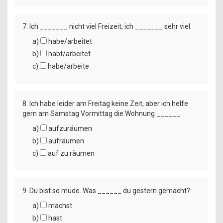
7. Ich _______ nicht viel Freizeit, ich _______ sehr viel.
a)
habe/arbeitet
b)
habt/arbeitet
c)
habe/arbeite
8. Ich habe leider am Freitag keine Zeit, aber ich helfe
gern am Samstag Vormittag die Wohnung ______.
a)
aufzuräumen
b)
aufräumen
c)
auf zu räumen
9. Du bist so müde. Was ______ du gestern gemacht?
a)
machst
b)
hast