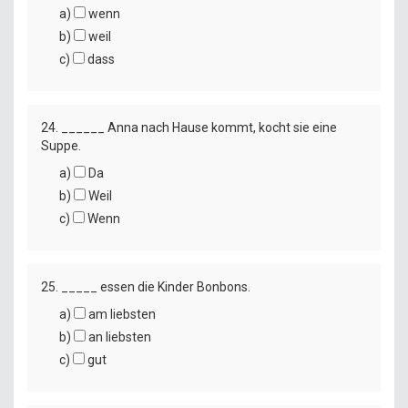
a)
wenn
b)
weil
c)
dass
24. ______ Anna nach Hause kommt, kocht sie eine
Suppe.
a)
Da
b)
Weil
c)
Wenn
25. _____ essen die Kinder Bonbons.
a)
am liebsten
b)
an liebsten
c)
gut