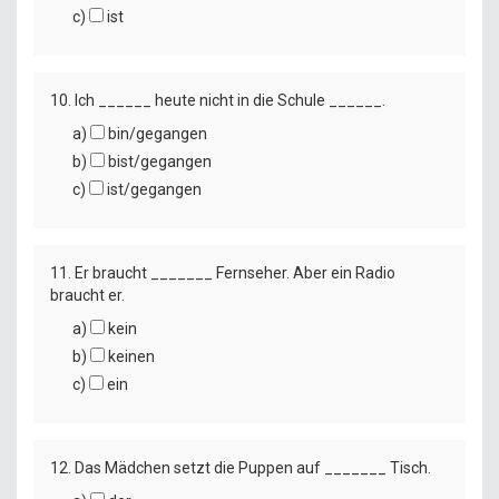
c)
ist
10. Ich ______ heute nicht in die Schule ______.
a)
bin/gegangen
b)
bist/gegangen
c)
ist/gegangen
11. Er braucht _______ Fernseher. Aber ein Radio
braucht er.
a)
kein
b)
keinen
c)
ein
12. Das Mädchen setzt die Puppen auf _______ Tisch.