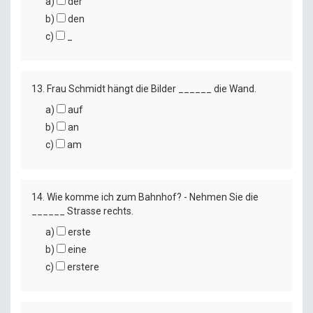
a)
der
b)
den
c)
_
13. Frau Schmidt hängt die Bilder ______ die Wand.
a)
auf
b)
an
c)
am
14. Wie komme ich zum Bahnhof? - Nehmen Sie die
______ Strasse rechts.
a)
erste
b)
eine
c)
erstere