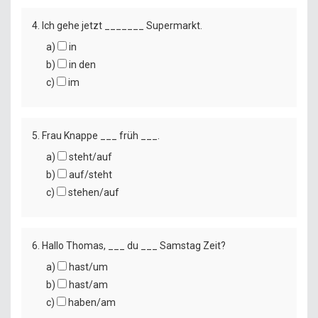
4. Ich gehe jetzt _______ Supermarkt.
a)
in
b)
in den
c)
im
5. Frau Knappe ___ früh ___.
a)
steht/auf
b)
auf/steht
c)
stehen/auf
6. Hallo Thomas, ___ du ___ Samstag Zeit?
a)
hast/um
b)
hast/am
c)
haben/am