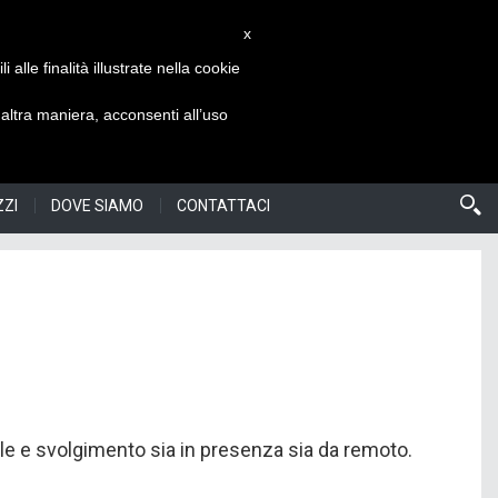
x
alle finalità illustrate nella cookie
NOSTRI SITI
SCEGLI LINGUA
ISCRIVITI
ltra maniera, acconsenti all’uso
ZZI
DOVE SIAMO
CONTATTACI
prile e svolgimento sia in presenza sia da remoto.