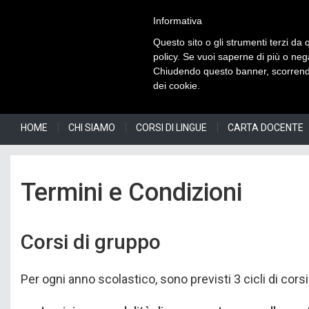
Informativa
Questo sito o gli strumenti terzi da q
policy. Se vuoi saperne di più o neg
Chiudendo questo banner, scorrendo
dei cookie.
HOME
CHI SIAMO
CORSI DI LINGUE
CARTA DOCENTE
Termini e Condizioni
Corsi di gruppo
Per ogni anno scolastico, sono previsti 3 cicli di cors