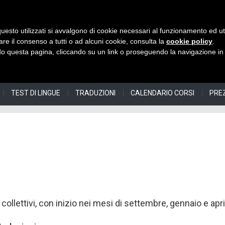
uesto utilizzati si avvalgono di cookie necessari al funzionamento ed utili 
I 
are il consenso a tutti o ad alcuni cookie, consulta la
cookie policy
.
 questa pagina, cliccando su un link o proseguendo la navigazione in a
TEST DI LINGUE
TRADUZIONI
CALENDARIO CORSI
PRE
i collettivi, con inizio nei mesi di settembre, gennaio e a