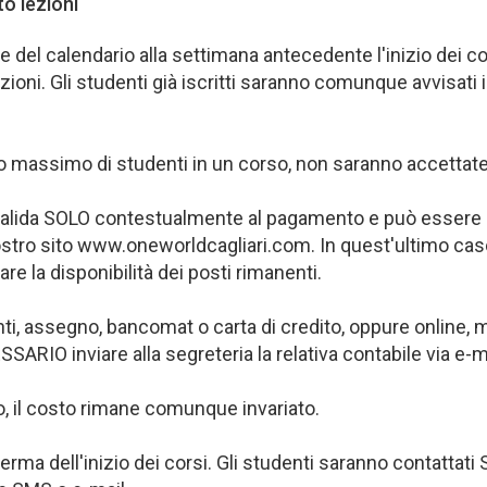
o lezioni
one del calendario alla settimana antecedente l'inizio dei 
ezioni. Gli studenti già iscritti saranno comunque avvisat
o massimo di studenti in un corso, non saranno accettate u
 valida SOLO contestualmente al pagamento e può essere ef
nostro sito www.oneworldcagliari.com. In quest'ultimo caso
re la disponibilità dei posti rimanenti.
i, assegno, bancomat o carta di credito, oppure online, m
ARIO inviare alla segreteria la relativa contabile via e-m
to, il costo rimane comunque invariato.
erma dell'inizio dei corsi. Gli studenti saranno contatt