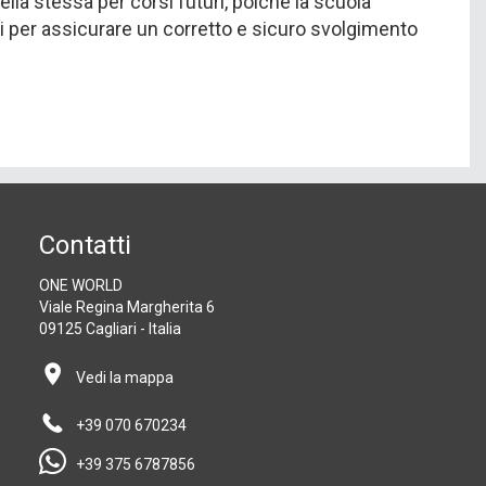
della stessa per corsi futuri, poiché la scuola
ni per assicurare un corretto e sicuro svolgimento
Contatti
ONE WORLD
Viale Regina Margherita 6
09125 Cagliari - Italia
Vedi la mappa
+39 070 670234
+39 375 6787856