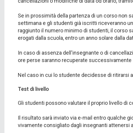
cancellazioni o modifiche di data od orario, trami
Se in prossimità della partenza di un corso non sar
settimana e gli studenti già iscritti riceveranno 
raggiunto il numero minimo di studenti, il corso sarà
erogati dalla scuola, entro un anno solare dalla d
In caso di assenza dell'insegnante o di cancellazio
ore perse saranno recuperate successivamente all
Nel caso in cui lo studente decidesse di ritirarsi 
Test di livello
Gli studenti possono valutare il proprio livello d
Il risultato sarà inviato via e-mail entro qualch
vivamente consigliato dagli insegnanti attenersi al 