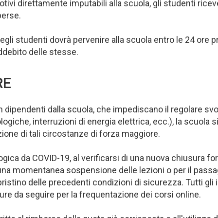
otivi direttamente imputabili alla scuola, gli studenti r
perse.
gli studenti dovrà pervenire alla scuola entro le 24 ore pr
addebito delle stesse.
RE
n dipendenti dalla scuola, che impediscano il regolare svol
e, interruzioni di energia elettrica, ecc.), la scuola si r
ione di tali circostanze di forza maggiore.
ogica da COVID-19, al verificarsi di una nuova chiusura for
per una momentanea sospensione delle lezioni o per il pass
ripristino delle precedenti condizioni di sicurezza. Tutti g
re da seguire per la frequentazione dei corsi online.