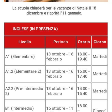
La scuola chiuderà per le vacanze di Natale il 18
dicembre e riaprirà l’11 gennaio.
INGLESE (IN PRESENZA)
Livello
Periodo
Orario
Giorno
13 ottobre - 16
18.00 -
A1 (Elementare)
Martedì
febbraio
19.40
A1.2 (Elementare 2)
13 ottobre - 16
16.00 -
Martedì
febbraio
17.40
A2.2 (Pre-intermedio
13 ottobre - 16
14.00 -
Martedì
2)
febbraio
15.40
18.00
B1 (Intermedio)
15 ottobre - 11
–
Giovedì