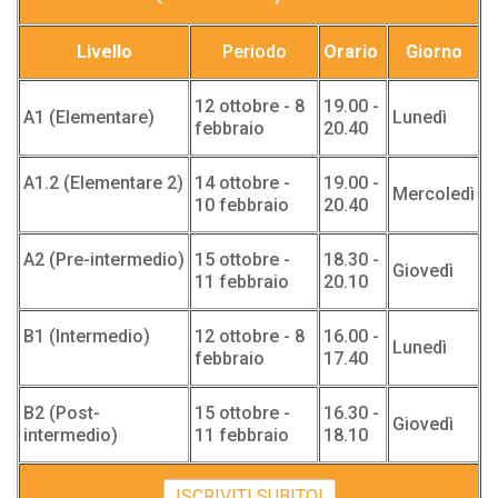
Livello
Periodo
Orario
Giorno
12 ottobre - 8
19.00 -
A1 (Elementare)
Lunedì
febbraio
20.40
A1.2 (Elementare 2)
14 ottobre -
19.00 -
Mercoledì
10 febbraio
20.40
A2 (Pre-intermedio)
15 ottobre -
18.30 -
Giovedì
11 febbraio
20.10
B1 (Intermedio)
12 ottobre - 8
16.00 -
Lunedì
febbraio
17.40
B2 (Post-
15 ottobre -
16.30 -
Giovedì
intermedio)
11 febbraio
18.10
ISCRIVITI SUBITO!