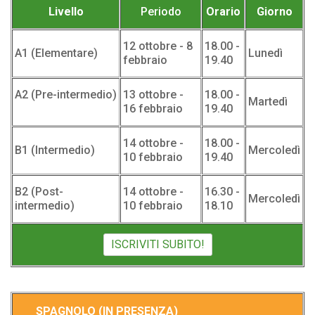
Livello
Periodo
Orario
Giorno
12 ottobre - 8
18.00 -
A1 (Elementare)
Lunedì
febbraio
19.40
A2 (Pre-intermedio)
13 ottobre -
18.00 -
Martedì
16 febbraio
19.40
14 ottobre -
18.00 -
B1 (Intermedio)
Mercoledì
10 febbraio
19.40
B2 (Post-
14 ottobre -
16.30 -
Mercoledì
intermedio)
10 febbraio
18.10
ISCRIVITI SUBITO!
SPAGNOLO (IN PRESENZA)